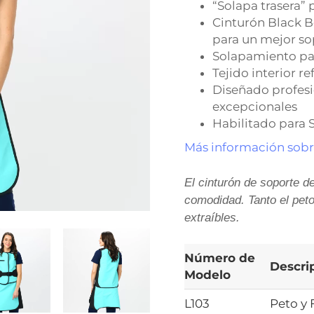
“Solapa trasera” 
Cinturón Black Be
para un mejor s
Solapamiento par
Tejido interior re
Diseñado profes
excepcionales
Habilitado para 
Más información sobr
El cinturón de soporte de
comodidad. Tanto el peto
extraíbles.
Número de
Descri
Modelo
L103
Peto y