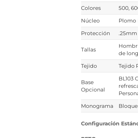
Colores
500, 60
Núcleo
Plomo 
Protección
.25mm 
Hombre
Tallas
de long
Tejido
Tejido 
BL103 C
Base
refresc
Opcional
Persona
Monograma
Bloque 
Configuración Estánd