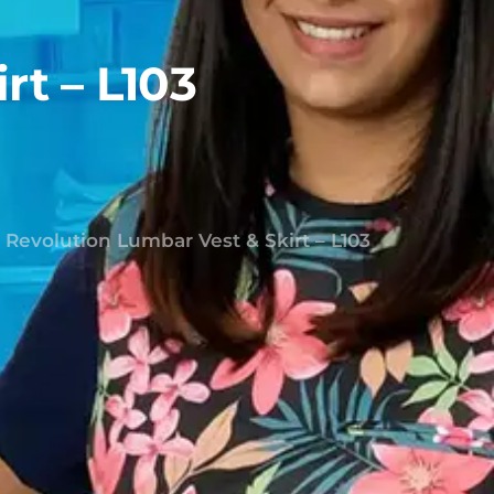
rt – L103
Revolution Lumbar Vest & Skirt – L103