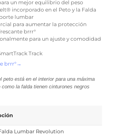
para un mejor equilibrio del peso
lt® incorporado en el Peto y la Falda
oporte lumbar
cial para aumentar la protección
frescante brrr°
ionalmente para un ajuste y comodidad
SmartTrack Track
e brrr°→
l peto está en el interior para una máxima
 como la falda tienen cinturones negros
pción
 Falda Lumbar Revolution