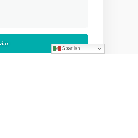
Spanish
Servicios
ficinas
Home
Villarreal 178,
Cirugía