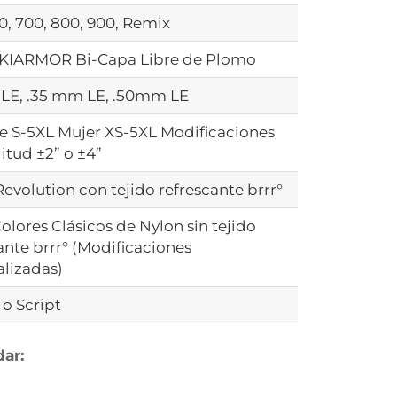
0, 700, 800, 900, Remix
KIARMOR Bi-Capa Libre de Plomo
LE, .35 mm LE, .50mm LE
 S-5XL Mujer XS-5XL Modificaciones
itud ±2” o ±4”
Revolution con tejido refrescante brrr°
olores Clásicos de Nylon sin tejido
ante brrr° (Modificaciones
lizadas)
o Script
ar: