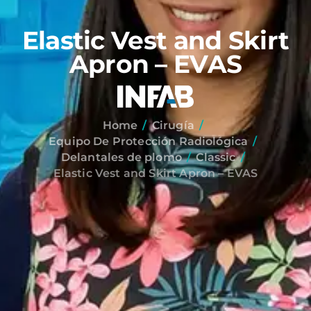
Elastic Vest and Skirt
Apron – EVAS
Home
Cirugía
Equipo De Protección Radiológica
Delantales de plomo
Classic
Elastic Vest and Skirt Apron – EVAS