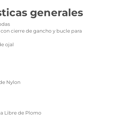
sticas generales
odas
 con cierre de gancho y bucle para
d
e ojal
 de Nylon
 Libre de Plomo