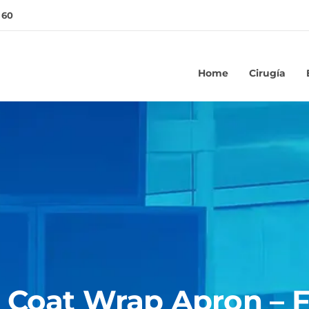
 60
Home
Cirugía
l Coat Wrap Apron –