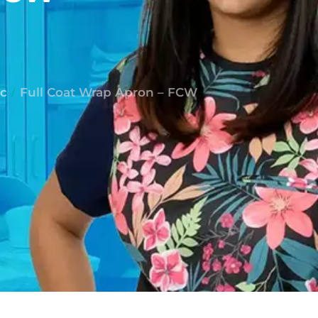
ic
Full Coat Wrap Apron – FCW