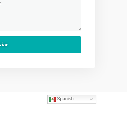
Spanish
Servicios
ficinas
Home
Villarreal 178,