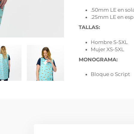
.50mm LE en sol
.25mm LE en esp
TALLAS:
Hombre S-5XL
Mujer XS-5XL
MONOGRAMA:
Bloque o Script