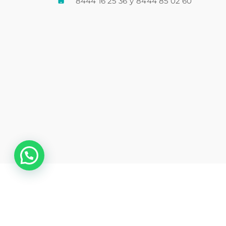
8444 16 25 36
y
8444 85 02 60
💬 ¿Necesitas ayuda?
Co