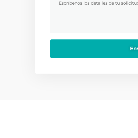
ntáctanos
Encuéntranos
¿Tienes alguna duda?
Ubicación o
serviciocliente@orted.mx
Jorge García 