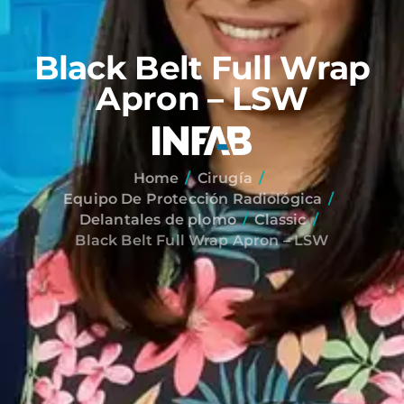
Black Belt Full Wrap
Apron – LSW
Home
Cirugía
Equipo De Protección Radiológica
Delantales de plomo
Classic
Black Belt Full Wrap Apron – LSW