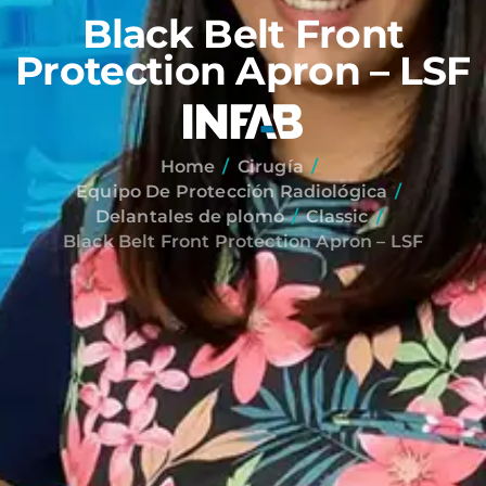
Black Belt Front
Protection Apron – LSF
Home
Cirugía
Equipo De Protección Radiológica
Delantales de plomo
Classic
Black Belt Front Protection Apron – LSF