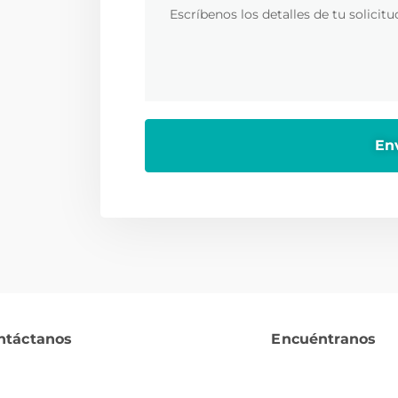
ntáctanos
Encuéntranos
¿Tienes alguna duda?
Ubicación o