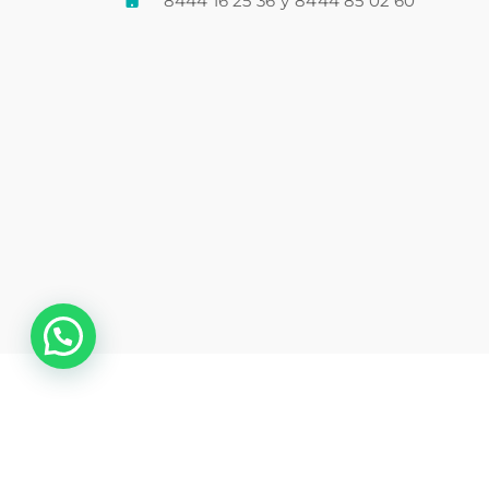
8444 16 25 36
y
8444 85 02 60
💬 ¿Necesitas ayuda?
Co