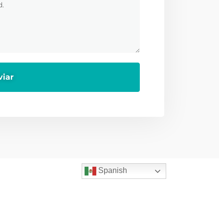
Spanish
Servicios
ficinas
Home
Villarreal 178,