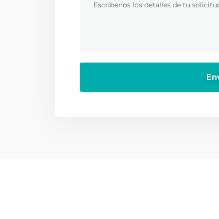
ntáctanos
Encuéntranos
¿Tienes alguna duda?
Ubicación o
serviciocliente@orted.mx
Jorge García 