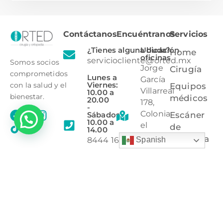
Contáctanos
Encuéntranos
Servicios
¿Tienes alguna duda?
Ubicación
Home
oficinas
serviciocliente@orted.mx
Somos socios
Jorge
Cirugía
comprometidos
Lunes a
García
Viernes:
con la salud y el
Equipos
Villarreal
10.00 a
bienestar.
médicos
20.00
178,
-
Colonia
Sábados:
Escáner
10.00 a
el
de
14.00
Baluarte,
columna
8444 16
Spanish
Saltillo,
25 36
Órtesis
Coahuila,
8444 85
C.P
Protección
02 60
25297.
radiológica
Ubicación
tienda
Bulevard