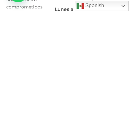
Jorge
Cirugía
Spanish
comprometidos
Lunes a
García
Viernes:
con la salud y el
Equipos
Villarreal
10.00 a
bienestar.
médicos
20.00
178,
-
Colonia
Sábados:
Escáner
10.00 a
el
de
14.00
Baluarte,
columna
8444 16
Saltillo,
25 36
Órtesis
Coahuila,
8444 85
C.P
Protección
02 60
25297.
radiológica
Ubicación
tienda
Bulevard
V.
Carranza
5945
Local 4 y
5 Colonia.