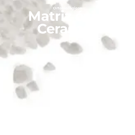
Ortobiológicos
Matriz ósea
Cerasorb