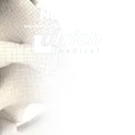
Neon³™
Reg. Sanitario: 1282C2018SSA / 1307E2018SSA