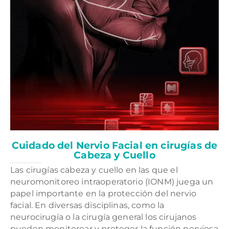
Cuidado del Nervio Facial en cirugías de
Cabeza y Cuello
Las cirugías cabeza y cuello en las que el
neuromonitoreo intraoperatorio (IONM) juega un
papel importante en la protección del nervio
facial. En diversas disciplinas, como la
neurocirugía o la cirugía general los cirujanos
pueden monitorear y proteger la función nerviosa