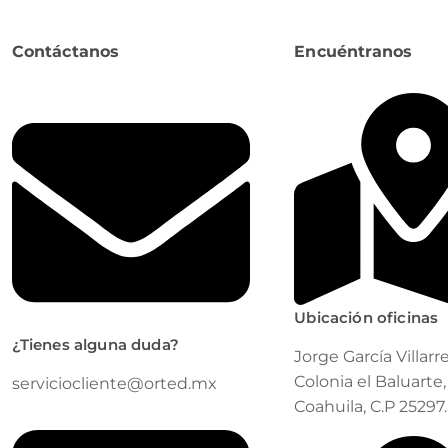
Contáctanos
Encuéntranos
Ubicación oficinas
¿Tienes alguna duda?
Jorge García Villarre
Colonia el Baluarte, 
serviciocliente@orted.mx
Coahuila, C.P 25297.